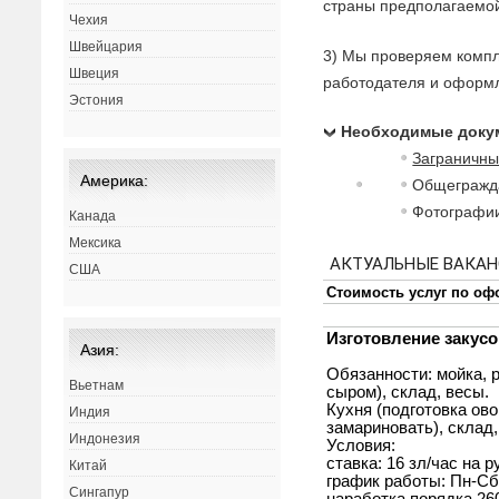
страны предполагаемой
Чехия
Швейцария
3) Мы проверяем компл
Швеция
работодателя и оформл
Эстония
Необходимые докум
Заграничны
Америка:
Общегражд
Фотографии
Канада
Мексика
США
Азия:
Вьетнам
Индия
Индонезия
Китай
Сингапур