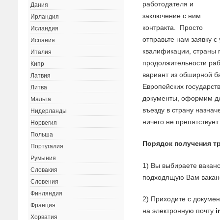
работодателя и
Дания
заключение с ним
Ирландия
контракта. Просто
Исландия
отправьте нам заявку 
Испания
квалификации, страны 
Италия
продолжительности ра
Кипр
вариант из обширной б
Латвия
Европейских государст
Литва
документы, оформим дл
Мальта
въезду в страну назна
Нидерланды
ничего не препятствует.
Норвегия
Польша
Порядок получения тр
Португалия
Румыния
1) Вы выбираете ваканс
Словакия
подходящую Вам ваканс
Словения
Финляндия
2) Приходите с докуме
Франция
на электронную почту
i
Хорватия