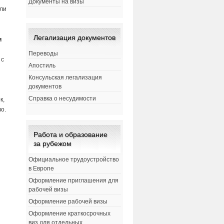
Документы на визы
или
Легализация документов
и
Переводы
 с
Апостиль
Консульская легализация
документов
Справка о несудимости
к,
о.
Работа и образование
за рубежом
Официальное трудоустройство
в Европе
Оформление приглашения для
рабочей визы
Оформление рабочей визы
Оформление краткосрочных
виз для отдельных