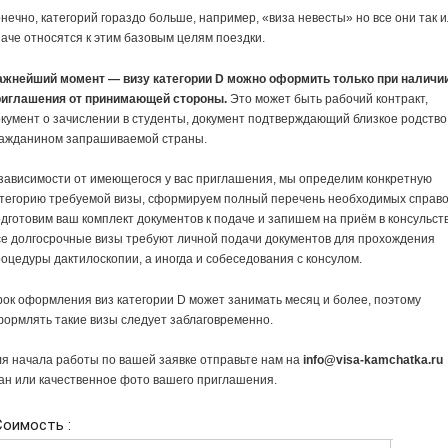
нечно, категорий гораздо больше, например, «виза невесты» но все они так 
аче относятся к этим базовым целям поездки.
ажнейший момент — визу категории D можно оформить только при наличи
риглашения от принимающей стороны.
Это может быть рабочий контракт,
кумент о зачислении в студенты, документ подтверждающий близкое родство
ражданином запрашиваемой страны.
зависимости от имеющегося у вас приглашения, мы определим конкретную
тегорию требуемой визы, сформируем полный перечень необходимых справо
дготовим ваш комплект документов к подаче и запишем на приём в консульств
е долгосрочные визы требуют личной подачи документов для прохождения
оцедуры дактилоскопии, а иногда и собеседования с консулом.
ок оформления виз категории D может занимать месяц и более, поэтому
ормлять такие визы следует заблаговременно.
я начала работы по вашей заявке отправьте нам на
info@visa-kamchatka.ru
ан или качественное фото вашего приглашения.