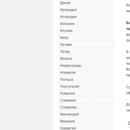
Дания
Ко
Ирландия
ин
Исландия
В
Испания
п
Италия
до
Кипр
г
Латвия
Литва
В 
ка
Мальта
по
Нидерланды
Вс
Норвегия
пр
Польша
Португалия
Ср
оф
Румыния
Словакия
Дл
Словения
ск
Финляндия
Франция
Хорватия