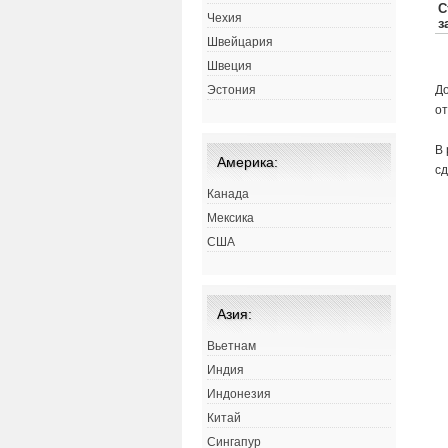
Чехия
Швейцария
Швеция
До
Эстония
от
В 
Америка:
с
Канада
Мексика
США
Азия:
Вьетнам
Индия
Индонезия
Китай
Сингапур