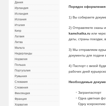
Дания
Порядок оформления
Ирландия
Исландия
1) Вы собираете докуме
Испания
Италия
2) Отправляете сканы 
Кипр
kamchatka.ru
или через
Латвия
даты, страны поездки, 
Литва
Мальта
3) Мы отправляем курь
Нидерланды
документы для подачи в
Норвегия
Польша
4) Паспорт с визой буд
Португалия
рабочих дней курьерск
Румыния
Необходимые докумен
Словакия
Словения
Загранпаспорт
Финляндия
Од
на
ц
в
ет
на
я фо
Франция
Одну ксерокопи
Хорватия