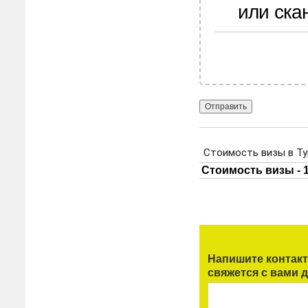
или ска
Напишите контак
свяжется с вами д