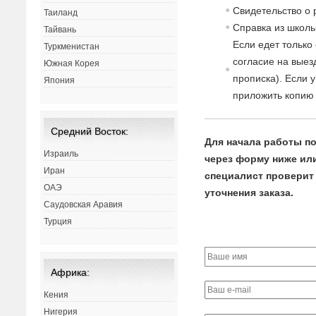
Св
идетельст
в
о о
Таиланд
Спра
в
ка из школы
Тайвань
Если едет только
Туркменистан
согласие
на
в
ыез
Южная Корея
прописка). Если 
Япония
приложить копию 
Средний Восток:
Для начала работы по
Израиль
через форму ниже или 
Иран
специалист проверит 
ОАЭ
уточнения заказа.
Саудовская Аравия
Турция
Африка:
Кения
Нигерия