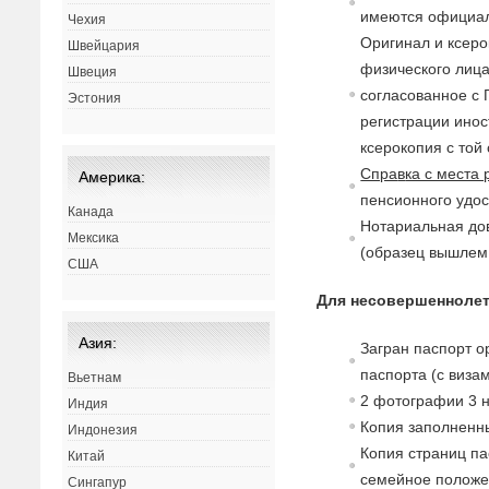
имеются официал
Чехия
Ориги
на
л и ксер
Швейцария
физического лиц
Швеция
согласо
в
анное с 
Эстония
регистрации инос
ксерокопия с той 
Спра
в
ка с места 
Америка:
пенсионного удос
Канада
Нотариаль
на
я до
Мексика
(образец
вышлем 
США
Для несовершеннолет
Азия:
Загран паспорт о
паспорта (с
в
изам
Вьетнам
2 фотографии 3
Индия
Копия заполненны
Индонезия
Копия страниц па
Китай
семейное полож
Сингапур