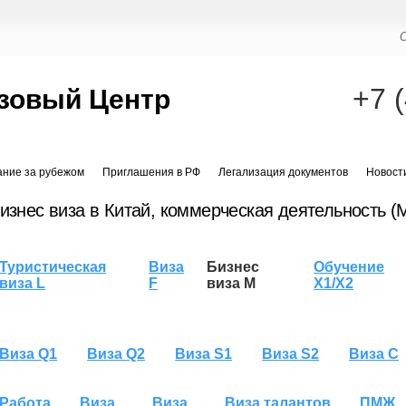
+7 
зовый Центр
ание за рубежом
Приглашения в РФ
Легализация документов
Новост
изнес виза в Китай, коммерческая деятельность (
Туристическая
Виза
Бизнес
Обучение
виза L
F
виза M
X1/X2
Виза Q1
Виза Q2
Виза S1
Виза S2
Виза C
Работа
Виза
Виза
Виза талантов
ПМЖ