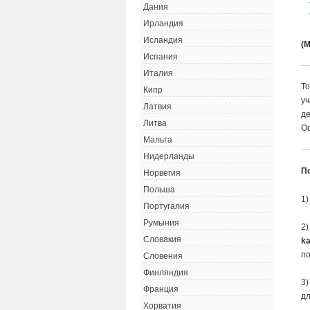
Дания
Ирландия
Исландия
(
Испания
Италия
То
Кипр
уч
Латвия
де
Литва
Оф
Мальта
Нидерланды
П
Норвегия
Польша
1)
Португалия
Румыния
2)
Словакия
k
по
Словения
Финляндия
3)
Франция
дл
Хорватия