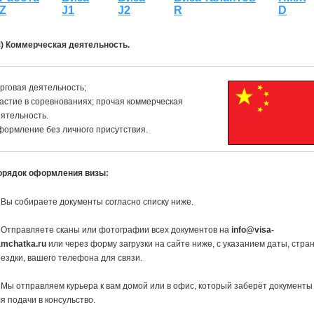
Z
J1
J2
R
D
М) Коммерческая деятельность.
рговая деятельность;
астие в соревнованиях; прочая коммерческая
ятельность.
ормление без личного присутствия.
орядок оформления визы:
 Вы собираете документы согласно списку ниже.
 Отправляете сканы или фотографии всех документов на
info@visa-
amchatka.ru
или через форму загрузки на сайте ниже, с указанием даты, стра
ездки, вашего телефона для связи.
 Мы отправляем курьера к вам домой или в офис, который заберёт документы
я подачи в консульство.