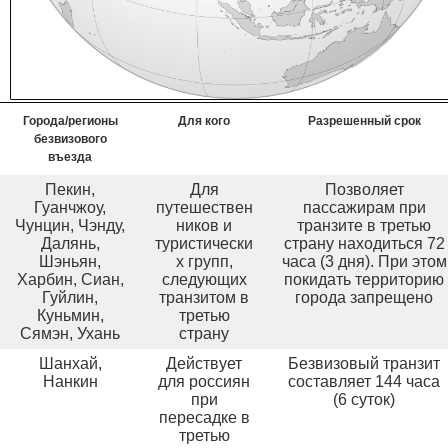
Города/регионы
Для кого
Разрешенный срок
безвизового
въезда
Пекин,
Для
Позволяет
Гуанчжоу,
путешествен
пассажирам при
Чунцин, Чэнду,
ников и
транзите в третью
Далянь,
туристически
страну находиться 72
Шэньян,
х групп,
часа (3 дня). При этом
Харбин, Сиан,
следующих
покидать территорию
Гуйлин,
транзитом в
города запрещено
Куньмин,
третью
Сямэн, Ухань
страну
Шанхай,
Действует
Безвизовый транзит
Нанкин
для россиян
составляет 144 часа
при
(6 суток)
пересадке в
третью