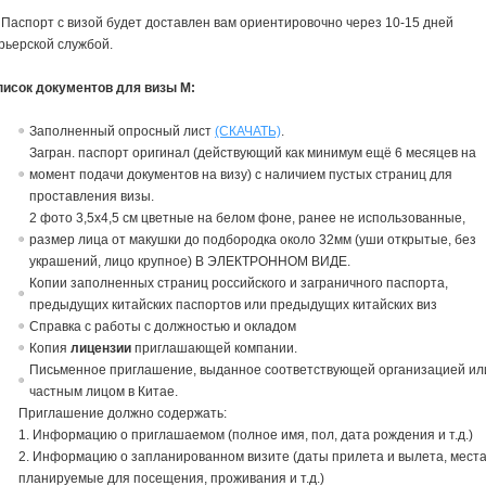
 Паспорт с визой будет доставлен вам ориентировочно через 10-15 дней
рьерской службой.
писок документов для визы М:
Заполненный опросный лист
(СКАЧАТЬ)
.
Загран. паспорт оригинал (действующий как минимум ещё 6 месяцев на
момент подачи документов на визу) с наличием пустых страниц для
проставления визы.
2 фото 3,5х4,5 см цветные на белом фоне, ранее не использованные,
размер лица от макушки до подбородка около 32мм (уши открытые, без
украшений, лицо крупное) В ЭЛЕКТРОННОМ ВИДЕ.
Копии заполненных страниц российского и заграничного паспорта,
предыдущих китайских паспортов или предыдущих китайских виз
Справка с работы c должностью и окладом
Копия
лицензии
приглашающей компании.
Письменное приглашение, выданное соответствующей организацией ил
частным лицом в Китае.
Приглашение должно содержать:
1. Информацию о приглашаемом (полное имя, пол, дата рождения и т.д.)
2. Информацию о запланированном визите (даты прилета и вылета, места
планируемые для посещения, проживания и т.д.)