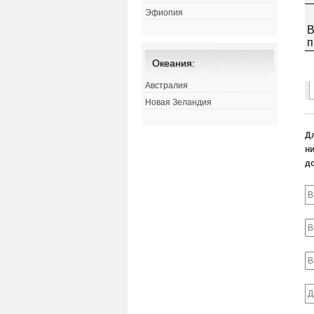
Эфиопия
Океания:
Австралия
Новая Зеландия
Д
ни
д