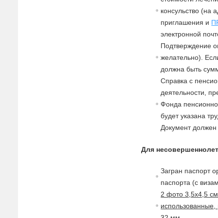
консульство (на 
приглашения и
П
электронной почт
Подтверждение о
желательно). Есл
должна быть сумм
Справка с пенсио
деятельности, п
Фонда пенсионног
будет указана тр
Документ должен
Для несовершеннолет
Загран паспорт о
паспорта (с
в
изам
2 фото 3,5х4,5 с
использованные, 
32 мм.