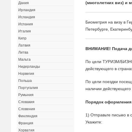
(многолетних виз) и 
Дания
Ирландия
Исландия
Биометрия на визу в Г
Испания
Петербурге, Екатеринб
Италия
Кипр
Латвия
ВНИМАНИЕ! Подача 
Литва
Мальта
По цели ТУРИЗМ/БИЗНЕ
Нидерланды
действующего в страна
Норвегия
Польша
По цели поездки пос
Португалия
наличии действующего
Румыния
Порядок оформления
Словакия
Словения
1) Отправьте письмо в
Финляндия
Укажите:
Франция
Хорватия