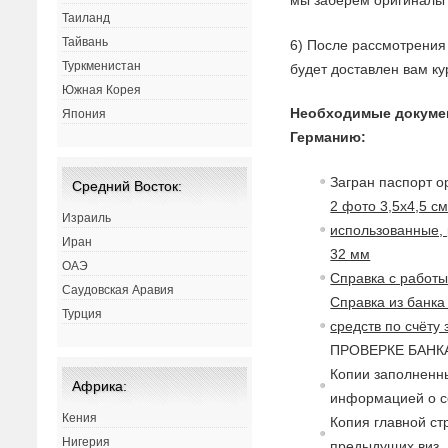
мы заберём оригиналы 
Таиланд
Тайвань
6) После рассмотрения 
Туркменистан
будет доставлен вам ку
Южная Корея
Необходимые докуме
Япония
Германию:
Загран паспорт о
Средний Восток:
2 фото 3,5х4,5 с
Израиль
использованные, 
Иран
32 мм
ОАЭ
Справка с работ
Саудовская Аравия
Справка из банка
Турция
средств по счёту
ПРОВЕРКЕ БАНКА,
Копии заполненны
Африка:
информацией о с
Кения
Копия главной ст
Нигерия
предыдущих виз