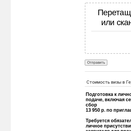
Перетащ
или ска