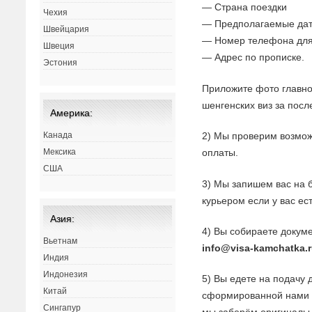
— Страна поездки
Чехия
— Предполагаемые дат
Швейцария
— Номер телефона для
Швеция
— Адрес по прописке.
Эстония
Приложите фото главно
шенгенских виз за посл
Америка:
2) Мы проверим возмож
Канада
оплаты.
Мексика
США
3) Мы запишем вас на 
курьером если у вас ес
Азия:
4) Вы собираете докуме
Вьетнам
info@visa-kamchatka.
Индия
Индонезия
5) Вы едете на подачу 
Китай
сформированной нами з
Сингапур