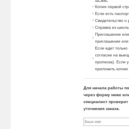
Копия пер
в
ой стр
Если есть паспор
Св
идетельст
в
о о
Спра
в
ка из школы
Приглашение или
приглашение или 
Если едет только
согласие
на
в
ыез
прописка). Если 
приложить копию 
Для начала работы по
через форму ниже или 
специалист проверит 
уточнения заказа.